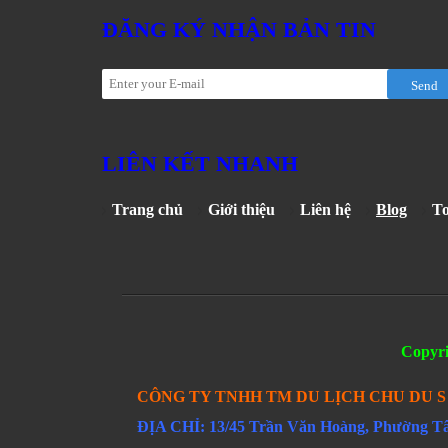
ĐĂNG KÝ NHẬN BẢN TIN
Send
LIÊN KẾT NHANH
Trang chủ
Giới thiệu
Liên hệ
Blog
T
Copyr
CÔNG TY TNHH TM DU LỊCH CHU DU 
ĐỊA CHỈ: 13/45 Trần Văn Hoàng, Phường 