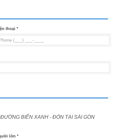
ện thoại *
 ĐƯỜNG BIỂN XANH - ĐÓN TẠI SÀI GÒN
ười lớn *