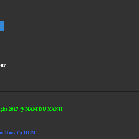
our
ight 2017 @ NAM DU XANH
S
Tân Hoà, Tp HCM