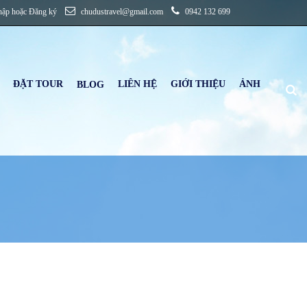
hập
hoặc
Đăng ký
chudustravel@gmail.com
0942 132 699
ĐẶT TOUR
LIÊN HỆ
GIỚI THIỆU
ẢNH
B
LOG