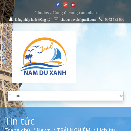
Chudus - Cùng đi cùng cảm nhận
Đăng nhập
hoặc
Đăng ký
chudustravel@gmail.com
0942 132 699
Tin tức
Trang chủ
/
News
/
TRẢI NGHIỆM
/ Lịch tàu