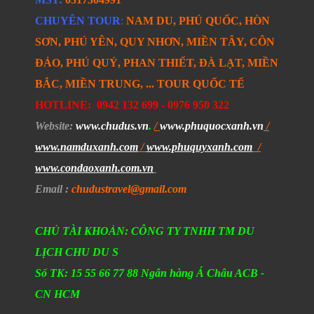
CHUYÊN TOUR
:
NAM DU, PHÚ QUỐC, HÒN
SƠN, PHÚ YÊN, QUY NHƠN, MIỀN TÂY, CÔN
ĐẢO, PHÚ QUÝ, PHAN THIẾT, ĐÀ LẠT, MIỀN
BẮC, MIỀN TRUNG, ... TOUR QUỐC TẾ
HOTLINE:
0942 132 699 -
0976 950 322
Website
:
www.chudus.vn
.
/
www.phuquocxanh.vn
/
www.namduxanh.com
/
www.phuquyxanh.com
/
www.condaoxanh.com.vn
Email
:
chudustravel
@gmail.com
CHỦ TÀI KHOẢN: CÔNG TY TNHH TM DU
LỊCH CHU DU S
Số TK: 15 55 66 77 88 Ngân hàng Á Châu ACB -
CN HCM