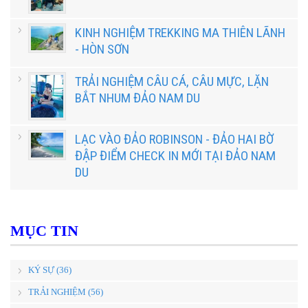
KINH NGHIỆM TREKKING MA THIÊN LÃNH
- HÒN SƠN
TRẢI NGHIỆM CÂU CÁ, CÂU MỰC, LẶN
BẮT NHUM ĐẢO NAM DU
LẠC VÀO ĐẢO ROBINSON - ĐẢO HAI BỜ
ĐẬP ĐIỂM CHECK IN MỚI TẠI ĐẢO NAM
DU
MỤC TIN
KÝ SỰ (36)
TRẢI NGHIỆM (56)