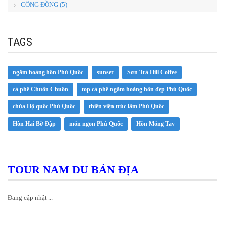
CỘNG ĐỒNG (5)
TAGS
ngắm hoàng hôn Phú Quốc
sunset
Sơn Trà Hill Coffee
cà phê Chuồn Chuồn
top cà phê ngắm hoàng hôn đẹp Phú Quốc
chùa Hộ quốc Phú Quốc
thiển viện trúc lâm Phú Quốc
Hòn Hai Bờ Đập
món ngon Phú Quốc
Hòn Móng Tay
TOUR NAM DU BẢN ĐỊA
Đang cập nhật ...