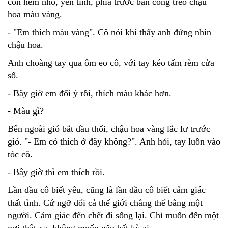
con hẻm nhỏ, yên tĩnh, phía trước ban công treo chậu
hoa màu vàng.
- "Em thích màu vàng". Cô nói khi thấy anh đứng nhìn
chậu hoa.
Anh choàng tay qua ôm eo cô, với tay kéo tấm rèm cửa
sổ.
- Bây giờ em đổi ý rồi, thích màu khác hơn.
- Màu gì?
Bên ngoài gió bắt đầu thổi, chậu hoa vàng lắc lư trước
gió. "- Em có thích ở đây không?". Anh hỏi, tay luồn vào
tóc cô.
- Bây giờ thì em thích rồi.
Lần đầu cô biết yêu, cũng là lần đầu cô biết cảm giác
thất tình. Cứ ngỡ đổi cả thế giới chẳng thể bằng một
người. Cảm giác đến chết đi sống lại. Chỉ muốn đến một
nơi thật xa, không muốn gặp bất kỳ ai.