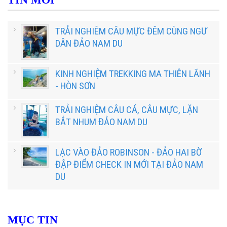
TRẢI NGHIÊM CÂU MỰC ĐÊM CÙNG NGƯ
DÂN ĐẢO NAM DU
KINH NGHIỆM TREKKING MA THIÊN LÃNH
- HÒN SƠN
TRẢI NGHIỆM CÂU CÁ, CÂU MỰC, LẶN
BẮT NHUM ĐẢO NAM DU
LẠC VÀO ĐẢO ROBINSON - ĐẢO HAI BỜ
ĐẬP ĐIỂM CHECK IN MỚI TẠI ĐẢO NAM
DU
MỤC TIN