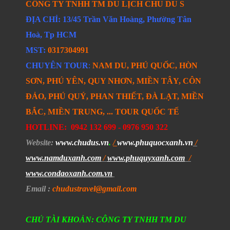
CÔNG TY TNHH TM DU LỊCH CHU DU S
ĐỊA CHỈ: 13/45 Trần Văn Hoàng, Phường Tân
Hoà, Tp HCM
MST:
0317304991
CHUYÊN TOUR
:
NAM DU, PHÚ QUỐC, HÒN
SƠN, PHÚ YÊN, QUY NHƠN, MIỀN TÂY, CÔN
ĐẢO, PHÚ QUÝ, PHAN THIẾT, ĐÀ LẠT, MIỀN
BẮC, MIỀN TRUNG, ... TOUR QUỐC TẾ
HOTLINE:
0942 132 699 -
0976 950 322
Website
:
www.chudus.vn
.
/
www.phuquocxanh.vn
/
www.namduxanh.com
/
www.phuquyxanh.com
/
www.condaoxanh.com.vn
Email
:
chudustravel
@gmail.com
CHỦ TÀI KHOẢN: CÔNG TY TNHH TM DU