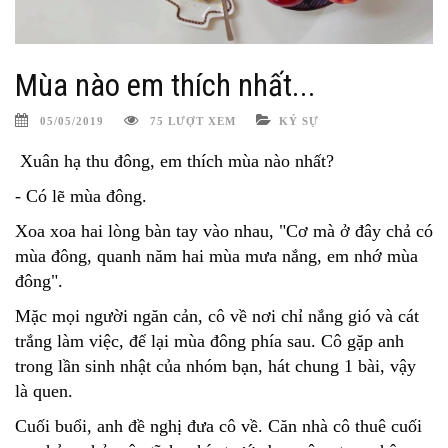
Mùa nào em thích nhất...
05/05/2019
75 LƯỢT XEM
KÝ SỰ
Xuân hạ thu đông, em thích mùa nào nhất?
- Có lẽ mùa đông.
Xoa xoa hai lòng bàn tay vào nhau, "Cơ mà ở đây chả có
mùa đông, quanh năm hai mùa mưa nắng, em nhớ mùa
đông".
Mặc mọi người ngăn cản, cô về nơi chỉ nắng gió và cát
trắng làm việc, để lại mùa đông phía sau. Cô gặp anh
trong lần sinh nhật của nhóm bạn, hát chung 1 bài, vậy
là quen.
Cuối buổi, anh đề nghị đưa cô về. Căn nhà cô thuê cuối