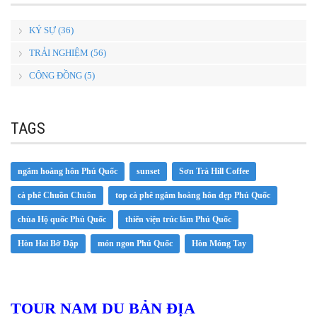
KÝ SỰ (36)
TRẢI NGHIỆM (56)
CỘNG ĐỒNG (5)
TAGS
ngắm hoàng hôn Phú Quốc
sunset
Sơn Trà Hill Coffee
cà phê Chuồn Chuồn
top cà phê ngắm hoàng hôn đẹp Phú Quốc
chùa Hộ quốc Phú Quốc
thiển viện trúc lâm Phú Quốc
Hòn Hai Bờ Đập
món ngon Phú Quốc
Hòn Móng Tay
TOUR NAM DU BẢN ĐỊA