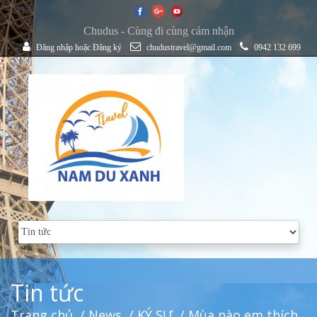
Chudus - Cùng đi cùng cảm nhận
Đăng nhập
hoặc
Đăng ký
chudustravel@gmail.com
0942 132 699
Tin tức
Trang chủ
/
News
/
KÝ SỰ
/ Mùa nào em thích