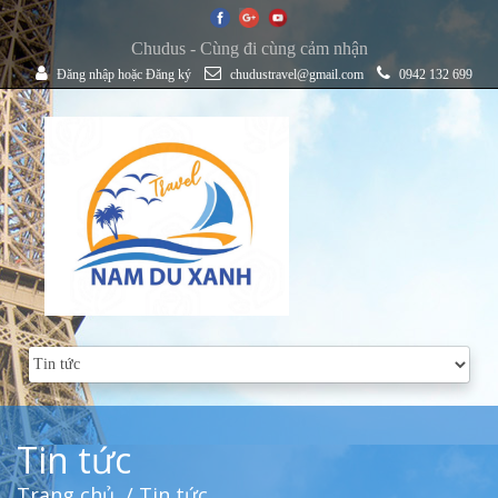
Chudus - Cùng đi cùng cảm nhận
Đăng nhập
hoặc
Đăng ký
chudustravel@gmail.com
0942 132 699
Tin tức
Trang chủ
/ Tin tức