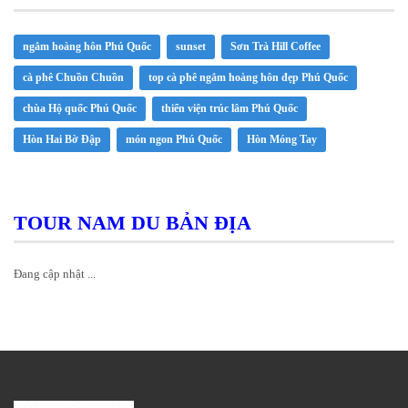
ngắm hoàng hôn Phú Quốc
sunset
Sơn Trà Hill Coffee
cà phê Chuồn Chuồn
top cà phê ngắm hoàng hôn đẹp Phú Quốc
chùa Hộ quốc Phú Quốc
thiển viện trúc lâm Phú Quốc
Hòn Hai Bờ Đập
món ngon Phú Quốc
Hòn Móng Tay
TOUR NAM DU BẢN ĐỊA
Đang cập nhật ...