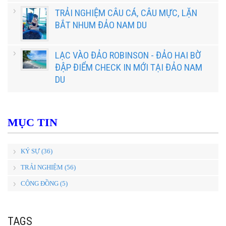
TRẢI NGHIỆM CÂU CÁ, CÂU MỰC, LẶN
BẮT NHUM ĐẢO NAM DU
LẠC VÀO ĐẢO ROBINSON - ĐẢO HAI BỜ
ĐẬP ĐIỂM CHECK IN MỚI TẠI ĐẢO NAM
DU
MỤC TIN
KÝ SỰ (36)
TRẢI NGHIỆM (56)
CỘNG ĐỒNG (5)
TAGS