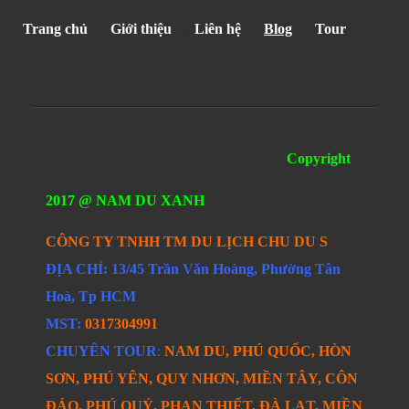
Trang chủ
Giới thiệu
Liên hệ
Blog
Tour
Copyright
2017 @ NAM DU XANH
CÔNG TY TNHH TM DU LỊCH CHU DU S
ĐỊA CHỈ: 13/45 Trần Văn Hoàng, Phường Tân
Hoà, Tp HCM
MST:
0317304991
CHUYÊN TOUR
:
NAM DU, PHÚ QUỐC, HÒN
SƠN, PHÚ YÊN, QUY NHƠN, MIỀN TÂY, CÔN
ĐẢO, PHÚ QUÝ, PHAN THIẾT, ĐÀ LẠT, MIỀN