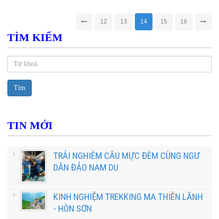
12
13
14
15
16
TÌM KIẾM
Tìm
TIN MỚI
TRẢI NGHIÊM CÂU MỰC ĐÊM CÙNG NGƯ
DÂN ĐẢO NAM DU
KINH NGHIỆM TREKKING MA THIÊN LÃNH
- HÒN SƠN