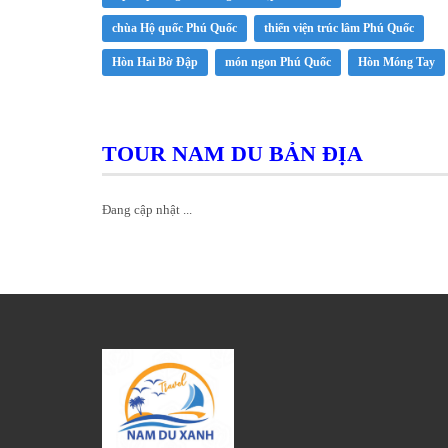
chùa Hộ quốc Phú Quốc
thiển viện trúc lâm Phú Quốc
Hòn Hai Bờ Đập
món ngon Phú Quốc
Hòn Móng Tay
TOUR NAM DU BẢN ĐỊA
Đang cập nhật ...