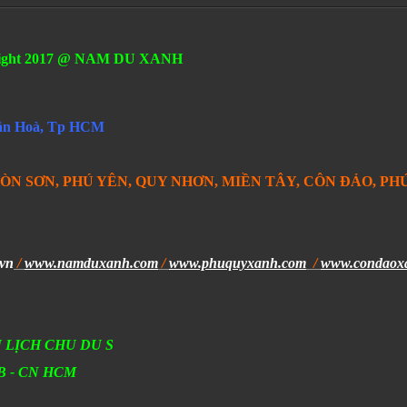
ight 2017 @ NAM DU XANH
S
Tân Hoà, Tp HCM
ÒN SƠN, PHÚ YÊN, QUY NHƠN, MIỀN TÂY, CÔN ĐẢO, PHÚ
vn
/
www.namduxanh.com
/
www.phuquyxanh.com
/
www.condaox
 LỊCH CHU DU S
ACB - CN HCM