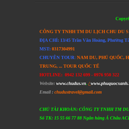
Copyr
CÔNG TY TNHH TM DU LỊCH CHU DU 
ĐỊA CHỈ: 13/45 Trần Văn Hoàng, Phường 
MST:
0317304991
CHUYÊN TOUR
:
NAM DU, PHÚ QUỐC, H
TRUNG, ... TOUR QUỐC TẾ
HOTLINE:
0942 132 699 -
0976 950 322
Website
:
www.chudus.vn
.
/
www.phuquocxanh.
Email
:
chudustravel
@gmail.com
CHỦ TÀI KHOẢN: CÔNG TY TNHH TM DU
Số TK: 15 55 66 77 88 Ngân hàng Á Châu 