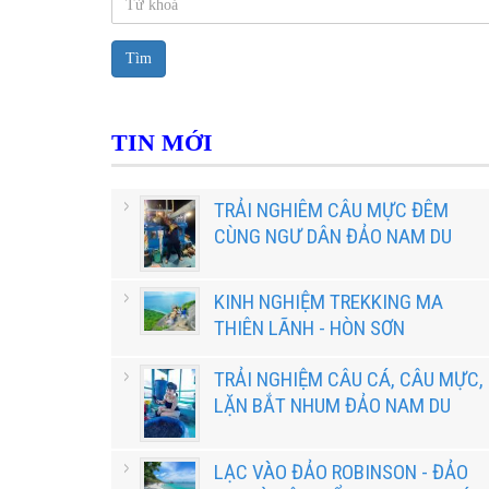
Tìm
TIN MỚI
TRẢI NGHIÊM CÂU MỰC ĐÊM
CÙNG NGƯ DÂN ĐẢO NAM DU
KINH NGHIỆM TREKKING MA
THIÊN LÃNH - HÒN SƠN
TRẢI NGHIỆM CÂU CÁ, CÂU MỰC,
LẶN BẮT NHUM ĐẢO NAM DU
LẠC VÀO ĐẢO ROBINSON - ĐẢO