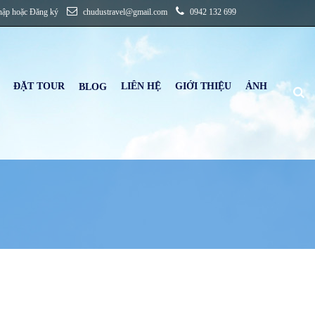
hập
hoặc
Đăng ký
chudustravel@gmail.com
0942 132 699
ĐẶT TOUR
LIÊN HỆ
GIỚI THIỆU
ẢNH
B
LOG