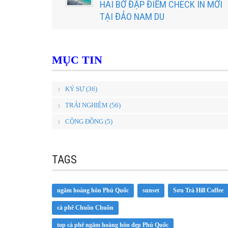
HAI BỜ ĐẬP ĐIỂM CHECK IN MỚI
TẠI ĐẢO NAM DU
MỤC TIN
KÝ SỰ (36)
TRẢI NGHIỆM (56)
CỘNG ĐỒNG (5)
TAGS
ngắm hoàng hôn Phú Quốc
sunset
Sơn Trà Hill Coffee
cà phê Chuồn Chuồn
top cà phê ngắm hoàng hôn đẹp Phú Quốc