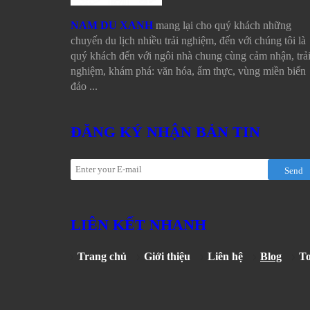
NAM DU XANH
mang lại cho quý khách những
chuyến du lịch nhiều trải nghiệm, đến với chúng tôi là
quý khách đến với ngôi nhà chung cùng cảm nhận, trả
nghiệm, khám phá: văn hóa, ẩm thực, vùng miền biển
đảo ...
ĐĂNG KÝ NHẬN BẢN TIN
Send
LIÊN KẾT NHANH
Trang chủ
Giới thiệu
Liên hệ
Blog
T