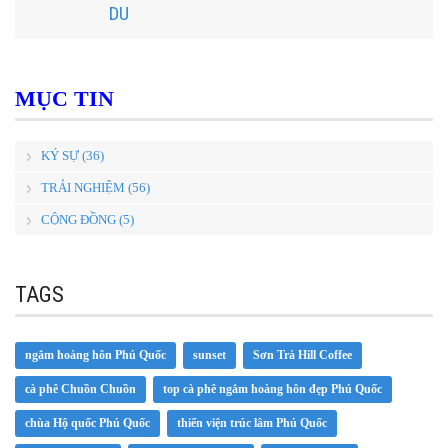
DU
MỤC TIN
KÝ SỰ (36)
TRẢI NGHIỆM (56)
CỘNG ĐỒNG (5)
TAGS
ngắm hoàng hôn Phú Quốc
sunset
Sơn Trà Hill Coffee
cà phê Chuồn Chuồn
top cà phê ngắm hoàng hôn đẹp Phú Quốc
chùa Hộ quốc Phú Quốc
thiển viện trúc lâm Phú Quốc