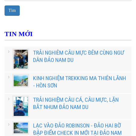
Tìm
TIN MỚI
TRẢI NGHIÊM CÂU MỰC ĐÊM CÙNG NGƯ
DÂN ĐẢO NAM DU
KINH NGHIỆM TREKKING MA THIÊN LÃNH
- HÒN SƠN
TRẢI NGHIỆM CÂU CÁ, CÂU MỰC, LẶN
BẮT NHUM ĐẢO NAM DU
LẠC VÀO ĐẢO ROBINSON - ĐẢO HAI BỜ
ĐẬP ĐIỂM CHECK IN MỚI TẠI ĐẢO NAM