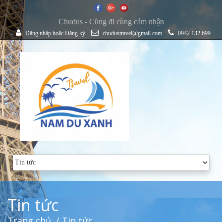
Chudus - Cùng đi cùng cảm nhận
Đăng nhập
hoặc
Đăng ký
chudustravel@gmail.com
0942 132 699
Tin tức
Trang chủ
/ Tin tức