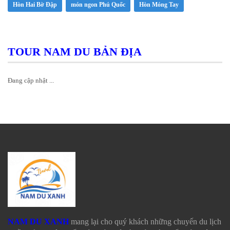
Hòn Hai Bờ Đập
món ngon Phú Quốc
Hòn Móng Tay
TOUR NAM DU BẢN ĐỊA
Đang cập nhật ...
NAM DU XANH
mang lại cho quý khách những chuyến du lịch