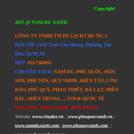
Copyright
2017 @ NAM DU XANH
CÔNG TY TNHH TM DU LỊCH CHU DU S
ĐỊA CHỈ: 13/45 Trần Văn Hoàng, Phường Tân
Hoà, Tp HCM
MST:
0317304991
CHUYÊN TOUR
:
NAM DU, PHÚ QUỐC, HÒN
SƠN, PHÚ YÊN, QUY NHƠN, MIỀN TÂY, CÔN
ĐẢO, PHÚ QUÝ, PHAN THIẾT, ĐÀ LẠT, MIỀN
BẮC, MIỀN TRUNG, ... TOUR QUỐC TẾ
HOTLINE:
0942 132 699 -
0976 950 322
Website
:
www.chudus.vn
.
/
www.phuquocxanh.vn
/
www.namduxanh.com
/
www.phuquyxanh.com
/