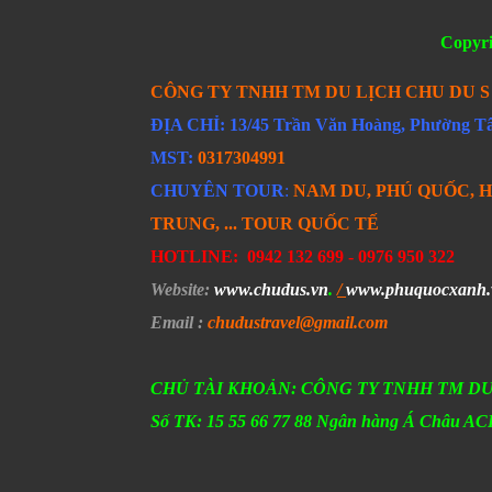
Copyr
CÔNG TY TNHH TM DU LỊCH CHU DU 
ĐỊA CHỈ: 13/45 Trần Văn Hoàng, Phường 
MST:
0317304991
CHUYÊN TOUR
:
NAM DU, PHÚ QUỐC, H
TRUNG, ... TOUR QUỐC TẾ
HOTLINE:
0942 132 699 -
0976 950 322
Website
:
www.chudus.vn
.
/
www.phuquocxanh.
Email
:
chudustravel
@gmail.com
CHỦ TÀI KHOẢN: CÔNG TY TNHH TM DU
Số TK: 15 55 66 77 88 Ngân hàng Á Châu 