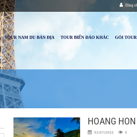
Đăng n
TOUR NAM DU BẢN ĐỊA
TOUR BIỂN ĐẢO KHÁC
GÓI TOUR
HOÀNG HÔN 
01/07/2022
0