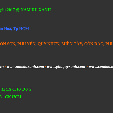
ight 2017 @ NAM DU XANH
S
Tân Hoà, Tp HCM
ÒN SƠN, PHÚ YÊN, QUY NHƠN, MIỀN TÂY, CÔN ĐẢO, PHÚ
vn
/
www.namduxanh.com
/
www.phuquyxanh.com
/
www.condaox
 LỊCH CHU DU S
ACB - CN HCM