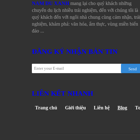
NAM DU XANH
mang lại cho quý khách những
chuyến du lịch nhiều trải nghiệm, đến với chúng tôi là
quý khách đến với ngôi nhà chung cùng cảm nhận, trả
nghiệm, khám phá: văn hóa, ẩm thực, vùng miền biển
đảo ...
ĐĂNG KÝ NHẬN BẢN TIN
Send
LIÊN KẾT NHANH
Trang chủ
Giới thiệu
Liên hệ
Blog
T