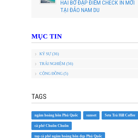
HAI BỜ ĐẬP ĐIỂM CHECK IN MỚI
TẠI ĐẢO NAM DU
MỤC TIN
KÝ SỰ (36)
TRẢI NGHIỆM (56)
CỘNG ĐỒNG (5)
TAGS
ngắm hoàng hôn Phú Quốc
sunset
Sơn Trà Hill Coffee
cà phê Chuồn Chuồn
top cà phê ngắm hoàng hôn đẹp Phú Quốc