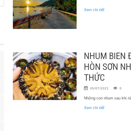
Xem chi tiết
NHUM BIỂN 
HÒN SƠN NH
THỨC
05/07/2021
0
Những con nhum sau khi rử
Xem chi tiết