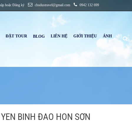
hập
hoặc
Đăng ký
chudustravel@gmail.com
0942 132 699
ĐẶT TOUR
LIÊN HỆ
GIỚI THIỆU
ẢNH
B
LOG
YÊN BÌNH ĐẢO HÒN SƠN