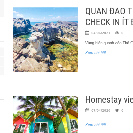
QUẦN ĐẢO T
CHECK IN ÍT
04/06/2021
0
Vùng biển quanh đảo Thổ C
Xem chi tiết
Homestay vi
07/04/2020
0
Xem chi tiết