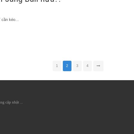
 cần kéo...
1
2
3
4
ng cập nhật ...