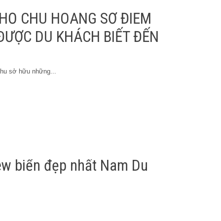
HỔ CHU HOANG SƠ ĐIỂM
 ĐƯỢC DU KHÁCH BIẾT ĐẾN
hu sở hữu những...
ew biển đẹp nhất Nam Du