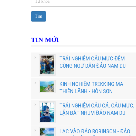
Tìm
TIN MỚI
TRẢI NGHIÊM CÂU MỰC ĐÊM
CÙNG NGƯ DÂN ĐẢO NAM DU
KINH NGHIỆM TREKKING MA
THIÊN LÃNH - HÒN SƠN
TRẢI NGHIỆM CÂU CÁ, CÂU MỰC,
LẶN BẮT NHUM ĐẢO NAM DU
LẠC VÀO ĐẢO ROBINSON - ĐẢO