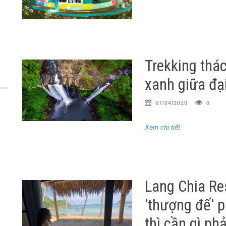
Trekking thá
xanh giữa đạ
07/04/2020
0
Xem chi tiết
Lang Chia Re
'thượng đế' p
thì cần gì ph