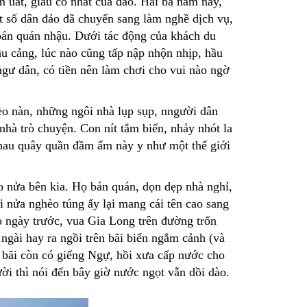
uất, giàu có nhất của đảo. Hai ba năm nay,
t số dân đảo đã chuyển sang làm nghề dịch vụ,
 bán quán nhậu. Dưới tác động của khách du
ầu cảng, lúc nào cũng tấp nập nhộn nhịp, hầu
ngư dân, có tiền nên làm chơi cho vui nào ngờ
èo nàn, những ngôi nhà lụp sụp, nngười dân
 nhà trò chuyện. Con nít tắm biển, nhảy nhót la
nhau quây quần đầm ấm này y như một thế giới
o nửa bên kia. Họ bán quán, dọn dẹp nhà nghỉ,
i nửa nghèo túng ấy lại mang cái tên cao sang
o ngày trước, vua Gia Long trên đường trốn
ngài hay ra ngồi trên bãi biển ngắm cảnh (và
bãi còn có giếng Ngự, hồi xưa cấp nước cho
ời thì nói đến bây giờ nước ngọt vẫn dồi dào.