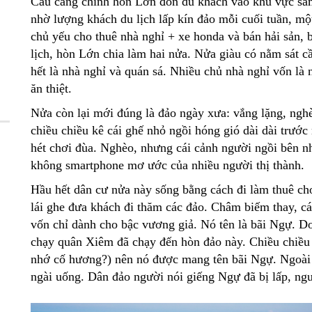
Cầu cảng chính hòn Lớn đón du khách vào khu vực sầm 
nhờ lượng khách du lịch lấp kín đảo mỗi cuối tuần, mộ
chủ yếu cho thuê nhà nghỉ + xe honda và bán hải sản,
lịch, hòn Lớn chia làm hai nửa. Nửa giàu có nằm sát c
hết là nhà nghỉ và quán sá. Nhiều chủ nhà nghỉ vốn là 
ăn thiệt.
Nửa còn lại mới đúng là đảo ngày xưa: vắng lặng, ngh
chiều chiều kê cái ghế nhỏ ngồi hóng gió dài dài trước
hét chơi đùa. Nghèo, nhưng cái cảnh người ngồi bên 
không smartphone mơ ước của nhiều người thị thành.
Hầu hết dân cư nửa này sống bằng cách đi làm thuê ch
lái ghe đưa khách đi thăm các đảo. Châm biếm thay, cá
vốn chỉ dành cho bậc vương giả. Nó tên là bãi Ngự. D
chạy quân Xiêm đã chạy đến hòn đảo này. Chiều chiều 
nhớ cố hương?) nên nó được mang tên bãi Ngự. Ngoài 
ngài uống. Dân đảo người nói giếng Ngự đã bị lấp, ngư