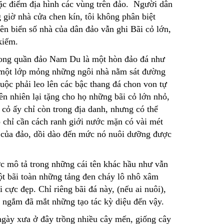
ặc điểm địa hình các vùng trên đảo. Người dân
 giờ nhà cửa chen kín, tôi không phân biệt
ên biển số nhà của dân đảo vẫn ghi Bãi cỏ lớn,
kiếm.
trong quần đảo Nam Du là một hòn đảo đá như
có một lớp mỏng những ngôi nhà nằm sát đường
uộc phải leo lên các bậc thang đá chon von tự
ên nhiên lại tặng cho họ những bãi cỏ lớn nhỏ,
 cỏ ấy chỉ còn trong địa danh, nhưng có thể
 chỉ cần cách ranh giới nước mặn có vài mét
t của đảo, dồi dào đến mức nó nuôi dưỡng được
ợc mô tả trong những cái tên khác hầu như vẫn
t bãi toàn những tảng đen cháy lô nhô xâm
 cực đẹp. Chỉ riêng bãi đá này, (nếu ai nuôi),
để ngắm đã mắt những tạo tác kỳ diệu đến vậy.
 ngày xưa ở đây trồng nhiều cây mến, giống cây