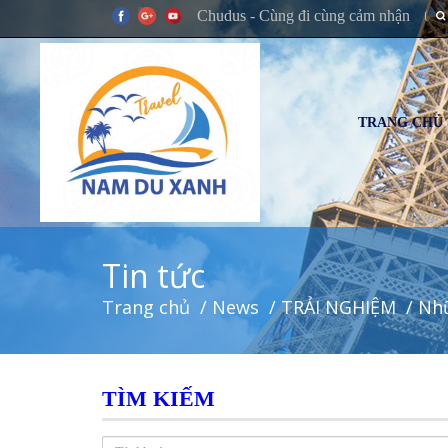
Chudus - Cùng đi cùng cảm nhận
TRANG CHỦ
Tin tức
Trang chủ
/
News
/
TRẢI NGHIỆM
/ Nh
TÌM KIẾM