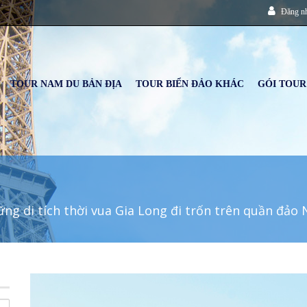
Đăng n
TOUR NAM DU BẢN ĐỊA
TOUR BIỂN ĐẢO KHÁC
GÓI TOUR
ững di tích thời vua Gia Long đi trốn trên quần đảo