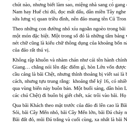
chút nào, nhưng biết làm sao, miệng nhà sang có gang
Nam hay Huế chi đó, đọc mất dấu, dân miền Tây nghe 
sửa lưng vị quan triều đình, nên đảo mang tên Củ Tron
Theo những con đường nhỏ xíu ngoằn ngoèo trong bãi N
một món đặc biệt. Một trong số đó là những tấm bảng v
nét chữ cũng là kiểu chữ thông dụng của khoảng bốn 
của đảo rất thú vị.
Không rập khuôn và nhàm chán như cái tên hành chính
Giang… chẳng nói lên đặc điểm gì, hòn Lớn vốn được 
cầu cảng là bãi Chệt, nhưng thỉnh thoảng bị viết sai l
cách, nhưng tựu trung rằng: khoảng thế kỷ 16, có nh
qua vùng biển này buôn bán. Một buổi sáng, dân hòn L
các chú Chệt) đi buôn bị giết chết, xác trôi vào bãi. Họ
Qua bãi Khách theo mặt trước của đảo đi lên cao là Bãi
Sỏi, bãi Cây Mến nhỏ, bãi Cây Mến lớn, bãi Đá cháy 
Bãi đất đỏ, mũi Đá trắng và cuối cùng, xa nhất là bãi