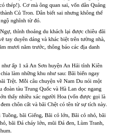
 có thép!). Cơ mà ông quan sai, vốn dân Quảng
thành Củ Tron. Dân biết sai nhưng không thể
 ngộ nghĩnh từ đó.
gự, thỉnh thoảng du khách lại được chiêu đãi
ẽ tay duyên dáng và khác biệt trên tường nhà,
năm mươi năm trước, thông báo các địa danh
 như ấp 1 xã An Sơn huyện An Hải tỉnh Kiên
chia làm những khu như sau: Bãi biển ngay
à bãi Trệt. Mỗi câu chuyện về Nam Du nói một
iều đoàn tàu Trung Quốc và Hà Lan dọc ngang
ớn thấy nhiều xác người Hoa (vốn được gọi là
 đem chôn cất và bãi Chệt có tên từ sự tích này.
 Tuồng, bãi Giếng, Bãi cỏ lớn, Bãi cỏ nhỏ, bãi
nhỏ, bãi Đá cháy lớn, mũi Đá đen, Lùm Tranh,
 Nhum.