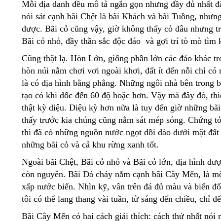
Mỗi địa danh đều mô tả ngắn gọn nhưng đầy đủ nhất đ
nói sát cạnh bãi Chệt là bãi Khách và bãi Tuồng, nhưng
được. Bãi cỏ cũng vậy, giờ không thấy cỏ đâu nhưng tr
Bãi cỏ nhỏ, đầy thần sắc độc đáo và gợi trí tò mò tìm 
Cũng thật lạ. Hòn Lớn, giống phần lớn các đảo khác 
hòn núi nằm chơi vơi ngoài khơi, đất ít đến nỗi chỉ 
là có địa hình bằng phẳng. Những ngôi nhà bên trong b
tạo có khi dốc đến 60 độ hoặc hơn. Vậy mà đây đó, thi
thật kỳ diệu. Diệu kỳ hơn nữa là tuy đến giờ những bãi
thấy trước kia chúng cũng nằm sát mép sóng. Chứng tỏ
thì đã có những nguồn nước ngọt dồi dào dưới mặt đấ
những bãi cỏ và cả khu rừng xanh tốt.
Ngoài bãi Chệt, Bãi cỏ nhỏ và Bãi cỏ lớn, địa hình đư
còn nguyên. Bãi Đá cháy nằm cạnh bãi Cây Mến, là mộ
xấp nước biển. Nhìn kỹ, vân trên đá đủ màu và biến đổi
tôi có thể lang thang vài tuần, từ sáng đến chiều, chỉ 
Bãi Cây Mến có hai cách giải thích: cách thứ nhất nói