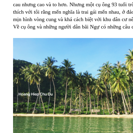
cau nhưng cao và to hơn. Nhưng một cụ ông 93 tuổi trô
thích với tôi rằng mến nghĩa là trai gái mến nhau, ở đảo
mịn hình vòng cung và khá cách biệt với khu dân cư nê
Về cụ ông và những người dân bãi Ngự có những câu ch