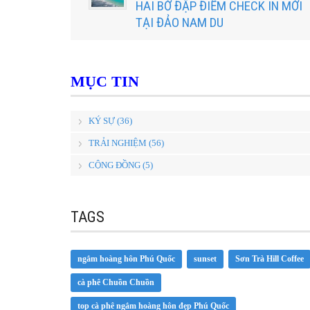
HAI BỜ ĐẬP ĐIỂM CHECK IN MỚI
TẠI ĐẢO NAM DU
MỤC TIN
KÝ SỰ (36)
TRẢI NGHIỆM (56)
CỘNG ĐỒNG (5)
TAGS
ngắm hoàng hôn Phú Quốc
sunset
Sơn Trà Hill Coffee
cà phê Chuồn Chuồn
top cà phê ngắm hoàng hôn đẹp Phú Quốc