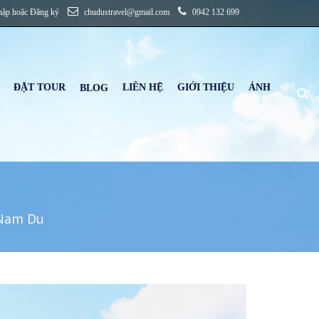
hập
hoặc
Đăng ký
chudustravel@gmail.com
0942 132 699
ĐẶT TOUR
LIÊN HỆ
GIỚI THIỆU
ẢNH
B
LOG
 Nam Du