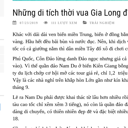
Những di tích thời vua Gia Long 
07/23/2019
111 LƯỢT XEM
TRẢI NGHIỆM
Khác với dải dài ven biển miền Trung, biển ở đồng bằ
vàng. Hầu hết đều bãi bùn và nước đục. Nên, khi dịch 
tốc có cả giường nằm thì dân miền Tây đổ xô đi chơi c
Phú Quốc, Côn Đảo lừng danh Đảo ngọc nhưng giá cả mọ
vào). Vì thế quần đảo Nam Du ở biển Kiên Giang bỗng
ty du lịch chớp cơ hội mở các tour giá rẻ, chỉ 1,2 tri
Vậy là các nhà nghỉ trên khắp hòn Lớn gần như kín khác
tháng 9.
Lẽ ra Nam Du phải được khai thác từ lâu hơn nhiều rồi 
tàu cao tốc chỉ xêm xêm 3 tiếng), nó còn là quần đảo đ
dàng di chuyển, có thiên nhiên đẹp đẽ và đặc biệt nhiề
18.