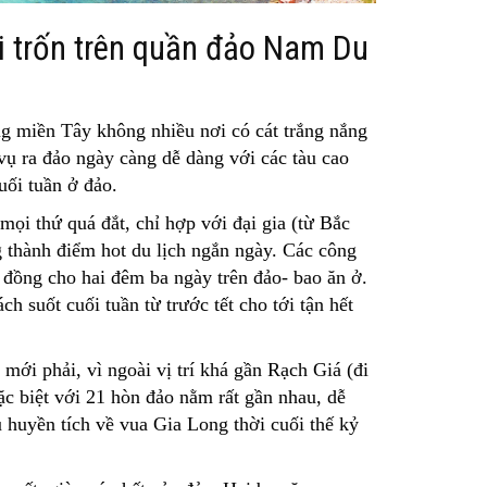
đi trốn trên quần đảo Nam Du
ng miền Tây không nhiều nơi có cát trắng nắng
vụ ra đảo ngày càng dễ dàng với các tàu cao
uối tuần ở đảo.
i thứ quá đắt, chỉ hợp với đại gia (từ Bắc
 thành điểm hot du lịch ngắn ngày. Các công
ệu đồng cho hai đêm ba ngày trên đảo- bao ăn ở.
h suốt cuối tuần từ trước tết cho tới tận hết
mới phải, vì ngoài vị trí khá gần Rạch Giá (đi
ặc biệt với 21 hòn đảo nằm rất gần nhau, dễ
u huyền tích về vua Gia Long thời cuối thế kỷ