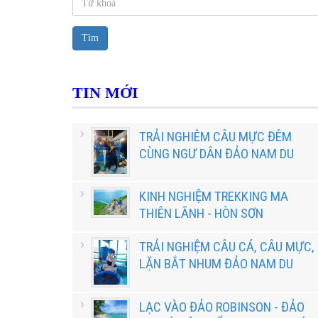
Tìm
TIN MỚI
TRẢI NGHIÊM CÂU MỰC ĐÊM
CÙNG NGƯ DÂN ĐẢO NAM DU
KINH NGHIỆM TREKKING MA
THIÊN LÃNH - HÒN SƠN
TRẢI NGHIỆM CÂU CÁ, CÂU MỰC,
LẶN BẮT NHUM ĐẢO NAM DU
LẠC VÀO ĐẢO ROBINSON - ĐẢO