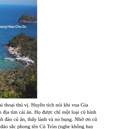
i thoại thú vị. Huyền tích nói khi vua Gia
n địa tìm cái ăn. Họ được chỉ một loại củ hình
ính đào củ ăn, thấy lành và no bụng. Nhờ ơn củ
ra đảo sắc phong tên Củ Tròn (nghe không hay