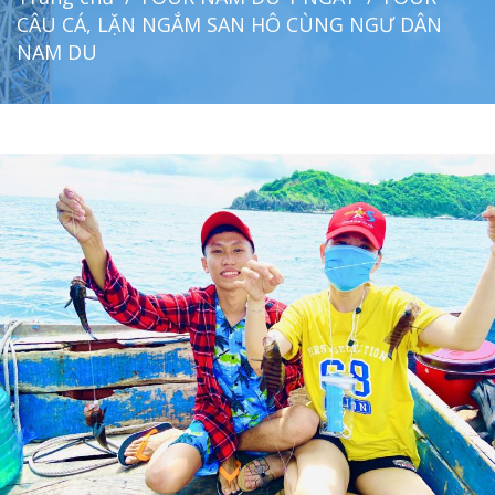
CÂU CÁ, LẶN NGẮM SAN HÔ CÙNG NGƯ DÂN
NAM DU