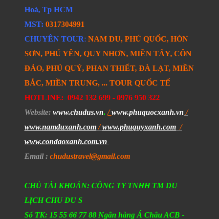
Hoà, Tp HCM
MST:
0317304991
CHUYÊN TOUR
:
NAM DU, PHÚ QUỐC, HÒN
SƠN, PHÚ YÊN, QUY NHƠN, MIỀN TÂY, CÔN
ĐẢO, PHÚ QUÝ, PHAN THIẾT, ĐÀ LẠT, MIỀN
BẮC, MIỀN TRUNG, ... TOUR QUỐC TẾ
HOTLINE:
0942 132 699 -
0976 950 322
Website
:
www.chudus.vn
.
/
www.phuquocxanh.vn
/
www.namduxanh.com
/
www.phuquyxanh.com
/
www.condaoxanh.com.vn
Email
:
chudustravel
@gmail.com
CHỦ TÀI KHOẢN: CÔNG TY TNHH TM DU
LỊCH CHU DU S
Số TK: 15 55 66 77 88 Ngân hàng Á Châu ACB -