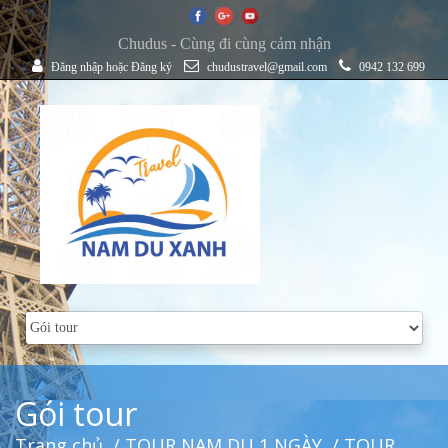
Chudus - Cùng đi cùng cảm nhận
Đăng nhập
hoặc
Đăng ký
chudustravel@gmail.com
0942 132 699
Gói tour
Trang chủ
/
TOUR NAM DU 1 NGÀY
/ TOUR