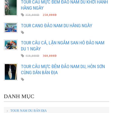
TOUR CÂU MỰC ĐÊM ĐẢO NAM DU KHỞI HÀNH
HÀNG NGÀY
350,000Đ
250,000Đ
TOUR CANO ĐẢO NAM DU HÀNG NGÀY
TOUR CÂU CÁ, LẶN NGẮM SAN HÔ ĐẢO NAM
DU 1 NGÀY
410,000Đ
360,000Đ
TOUR CÂU MỰC ĐÊM ĐẢO NAM DU, HÒN SƠN
CÙNG DÂN BẢN ĐỊA
DANH MỤC
TOUR NAM DU BẢN ĐỊA