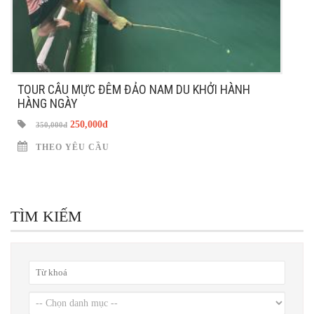
TOUR CÂU MỰC ĐÊM ĐẢO NAM DU KHỞI HÀNH
HÀNG NGÀY
250,000đ
350,000đ
THEO YÊU CẦU
TÌM KIẾM